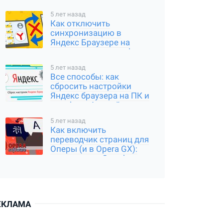
5 лет назад
Как отключить
синхронизацию в
Яндекс Браузере на
компьютере и телефоне
5 лет назад
Все способы: как
сбросить настройки
Яндекс браузера на ПК и
телефоне Андройд,
Айфон
5 лет назад
Как включить
переводчик страниц для
Оперы (и в Opera GX):
расширение Google
Translator
ЕКЛАМА