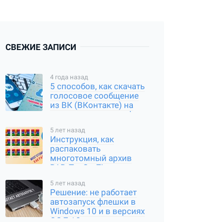
СВЕЖИЕ ЗАПИСИ
4 года назад
5 способов, как скачать
голосовое сообщение
из ВК (ВКонтакте) на
компьютер и смартфон
5 лет назад
Инструкция, как
распаковать
многотомный архив
RAR, Tar Gz, Zip и другие
типы
5 лет назад
Решение: не работает
автозапуск флешки в
Windows 10 и в версиях
ОС 7 / 8