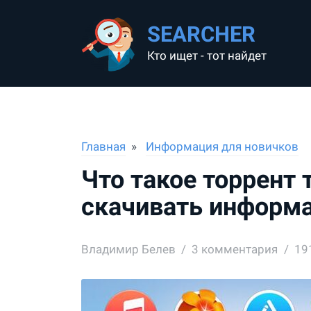
SEARCHER
Кто ищет - тот найдет
Главная
Информация для новичков
Что такое торрент 
скачивать информа
Владимир Белев
3
комментария
19