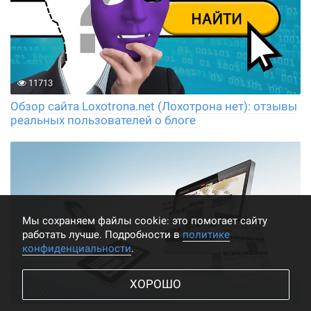
11713
Обзор сайта Loxotrona.net (Лохотрона нет): отзывы
реальных пользователей о блоге
Мы cохраняем файлы cookie: это помогает сайту
работать лучше. Подробности в
политике
конфиденциальности
.
ХОРОШО
10007