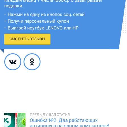
Каждый месяц 1 числа iBook.pro разыгрывает
подарки.
Нажми на одну из кнопок соц. сетей
Получи персональный купон
Выиграй ноутбук LENOVO или HP
СМОТРЕТЬ ОТЗЫВЫ
Ошибка №2. Два работающих
антивируса на одном компьютере!