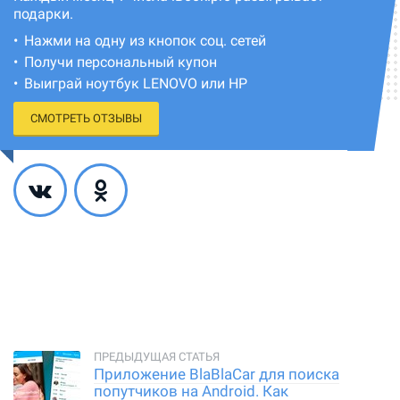
подарки.
Нажми на одну из кнопок соц. сетей
Получи персональный купон
Выиграй ноутбук LENOVO или HP
СМОТРЕТЬ ОТЗЫВЫ
Приложение BlaBlaCar для поиска
попутчиков на Android. Как