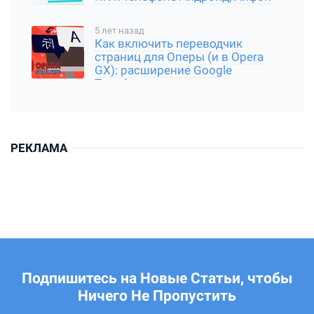
5 лет назад
Как включить переводчик
страниц для Оперы (и в Opera
GX): расширение Google
Translator
РЕКЛАМА
Подпишитесь на Новые Статьи, чтобы
Ничего Не Пропустить