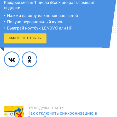
Каждый месяц 1 числа iBook.pro разыгрывает
подарки.
Нажми на одну из кнопок соц. сетей
Получи персональный купон
Выиграй ноутбук LENOVO или HP
СМОТРЕТЬ ОТЗЫВЫ
Как отключить синхронизацию в