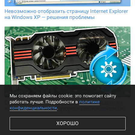
110624
Невозможно отобразить страницу Internet Explorer
на Windows XP — решения проблемы
34609
Мы cохраняем файлы cookie: это помогает сайту
работать лучше. Подробности в
политике
Способы, как обновить драйвера видеокарты на
конфиденциальности
.
windows 10, 7 и 8 на ноутбуке и стационарном ПК
ХОРОШО