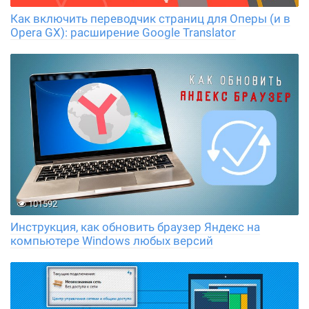
Как включить переводчик страниц для Оперы (и в
Opera GX): расширение Google Translator
101592
Инструкция, как обновить браузер Яндекс на
компьютере Windows любых версий