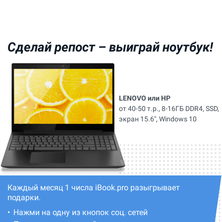
Сделай репост –
выиграй ноутбук!
LENOVO или HP
от 40-50 т.р., 8-16ГБ DDR4, SSD,
экран 15.6", Windows 10
Каждый месяц 1 числа iBook.pro разыгрывает
подарки.
Нажми на одну из кнопок соц. сетей