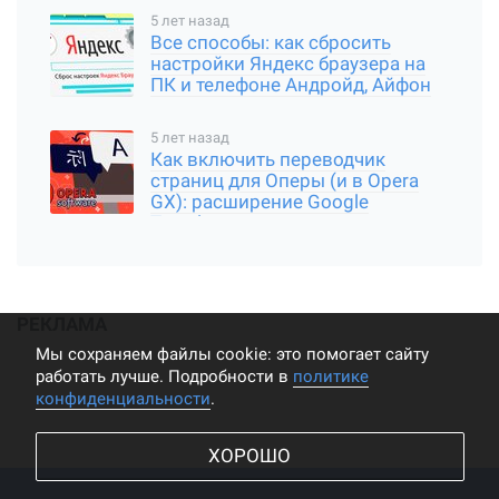
5 лет назад
Все способы: как сбросить
настройки Яндекс браузера на
ПК и телефоне Андройд, Айфон
5 лет назад
Как включить переводчик
страниц для Оперы (и в Opera
GX): расширение Google
Translator
РЕКЛАМА
Мы cохраняем файлы cookie: это помогает сайту
работать лучше. Подробности в
политике
конфиденциальности
.
ХОРОШО