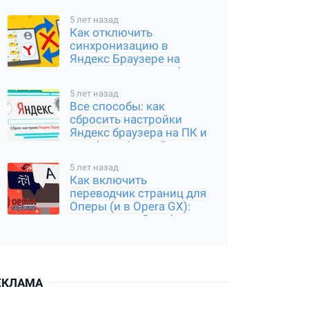
5 лет назад
Как отключить
синхронизацию в
Яндекс Браузере на
компьютере и телефоне
5 лет назад
Все способы: как
сбросить настройки
Яндекс браузера на ПК и
телефоне Андройд,
Айфон
5 лет назад
Как включить
переводчик страниц для
Оперы (и в Opera GX):
расширение Google
Translator
ЕКЛАМА