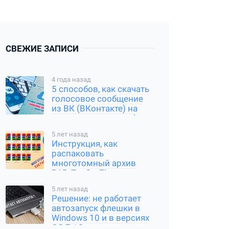
СВЕЖИЕ ЗАПИСИ
4 года назад
5 способов, как скачать
голосовое сообщение
из ВК (ВКонтакте) на
компьютер и смартфон
5 лет назад
Инструкция, как
распаковать
многотомный архив
RAR, Tar Gz, Zip и другие
типы
5 лет назад
Решение: не работает
автозапуск флешки в
Windows 10 и в версиях
ОС 7 / 8