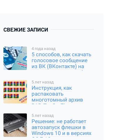
СВЕЖИЕ ЗАПИСИ
4 года назад
5 способов, как скачать
голосовое сообщение
из ВК (ВКонтакте) на
компьютер и смартфон
5 лет назад
Инструкция, как
распаковать
многотомный архив
RAR, Tar Gz, Zip и другие
типы
5 лет назад
Решение: не работает
автозапуск флешки в
Windows 10 и в версиях
ОС 7 / 8