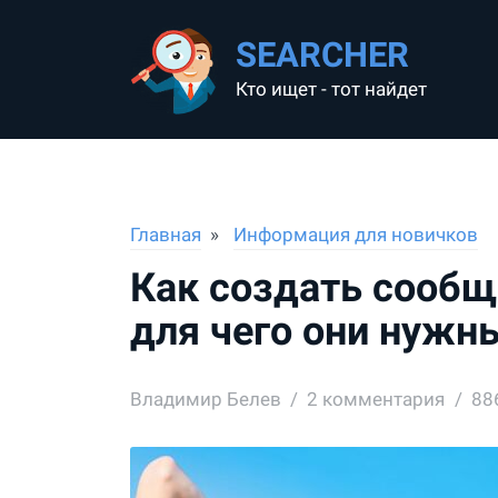
SEARCHER
Кто ищет - тот найдет
Главная
Информация для новичков
Как создать сообщ
для чего они нужн
Владимир Белев
2
комментария
88