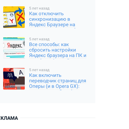
5 лет назад
Как отключить
синхронизацию в
Яндекс Браузере на
компьютере и телефоне
5 лет назад
Все способы: как
сбросить настройки
Яндекс браузера на ПК и
телефоне Андройд,
Айфон
5 лет назад
Как включить
переводчик страниц для
Оперы (и в Opera GX):
расширение Google
Translator
ЕКЛАМА