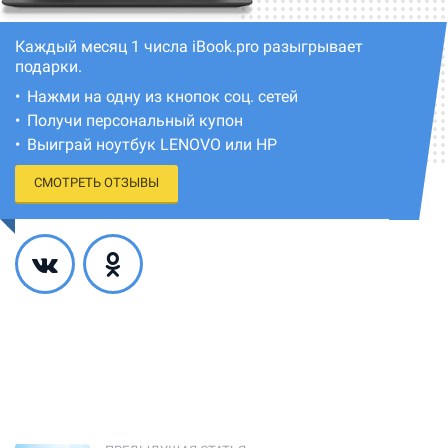
Каждый месяц 1 числа iBook.pro разыгрывает
подарки.
Нажми на одну из кнопок соц. сетей
Получи персональный купон
Выиграй ноутбук LENOVO или HP
СМОТРЕТЬ ОТЗЫВЫ