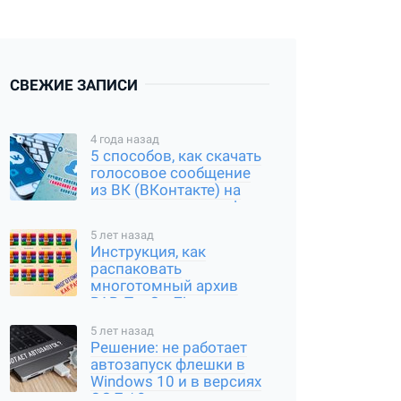
СВЕЖИЕ ЗАПИСИ
4 года назад
5 способов, как скачать
голосовое сообщение
из ВК (ВКонтакте) на
компьютер и смартфон
5 лет назад
Инструкция, как
распаковать
многотомный архив
RAR, Tar Gz, Zip и другие
типы
5 лет назад
Решение: не работает
автозапуск флешки в
Windows 10 и в версиях
ОС 7 / 8