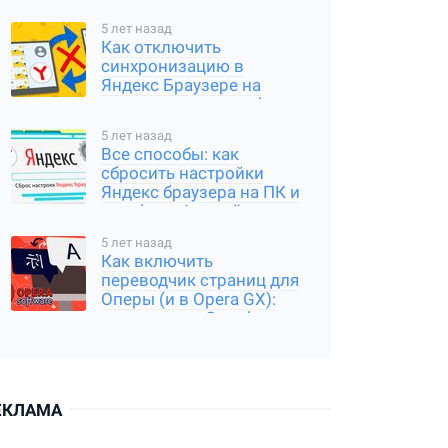
5 лет назад
Как отключить
синхронизацию в
Яндекс Браузере на
компьютере и телефоне
5 лет назад
Все способы: как
сбросить настройки
Яндекс браузера на ПК и
телефоне Андройд,
Айфон
5 лет назад
Как включить
переводчик страниц для
Оперы (и в Opera GX):
расширение Google
Translator
ЕКЛАМА