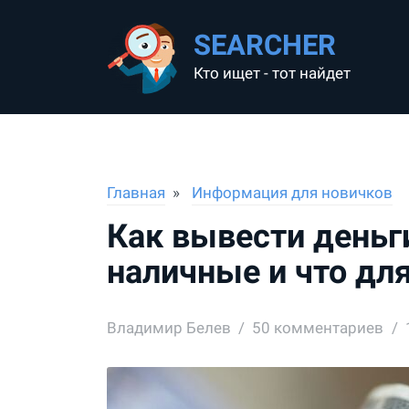
SEARCHER
Кто ищет - тот найдет
Главная
Информация для новичков
Как вывести деньг
наличные и что дл
Владимир Белев
50
комментариев