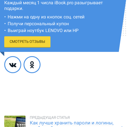
Каждый месяц 1 числа iBook.pro разыгрывает
подарки.
Нажми на одну из кнопок соц. сетей
Получи персональный купон
Выиграй ноутбук LENOVO или HP
СМОТРЕТЬ ОТЗЫВЫ
Как лучше хранить пароли и логины,