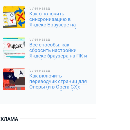
5 лет назад
Как отключить
синхронизацию в
Яндекс Браузере на
компьютере и телефоне
5 лет назад
Все способы: как
сбросить настройки
Яндекс браузера на ПК и
телефоне Андройд,
Айфон
5 лет назад
Как включить
переводчик страниц для
Оперы (и в Opera GX):
расширение Google
Translator
ЕКЛАМА