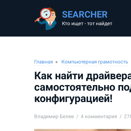
SEARCHER
Кто ищет - тот найдет
Главная
Компьютерная грамотность
Как найти драйвер
самостоятельно п
конфигурацией!
Владимир Белев
4
комментария
27