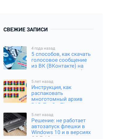
СВЕЖИЕ ЗАПИСИ
4 года назад
5 способов, как скачать
голосовое сообщение
из ВК (ВКонтакте) на
компьютер и смартфон
5 лет назад
Инструкция, как
распаковать
многотомный архив
RAR, Tar Gz, Zip и другие
типы
5 лет назад
Решение: не работает
автозапуск флешки в
Windows 10 и в версиях
ОС 7 / 8