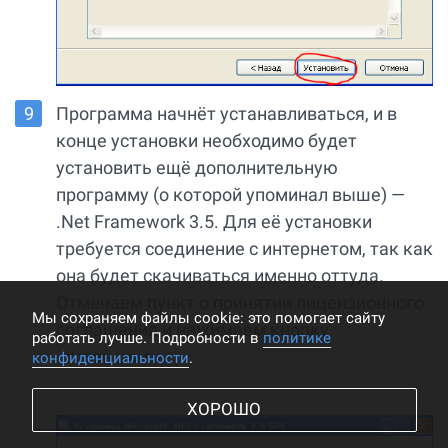
Программа начнёт устанавливаться, и в
конце установки необходимо будет
установить ещё дополнительную
программу (о которой упоминал выше) —
.Net Framework 3.5. Для её установки
требуется соединение с интернетом, так как
она будет скачиваться именно оттуда.
Отмечаем пункт о принятии лицензионного
Мы cохраняем файлы cookie: это помогает сайту
соглашения и нажимаем кнопку
работать лучше. Подробности в
политике
«Установить»:
конфиденциальности
.
ХОРОШО