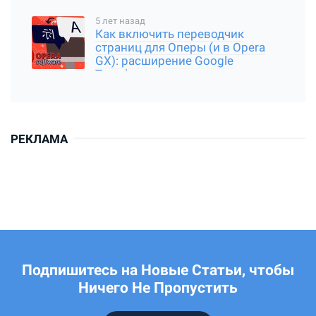
5 лет назад
Как включить переводчик
страниц для Оперы (и в Opera
GX): расширение Google
Translator
РЕКЛАМА
Подпишитесь на Новые Статьи, чтобы
Ничего Не Пропустить