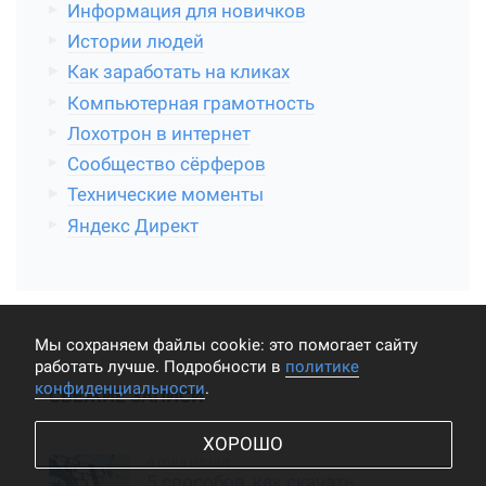
Информация для новичков
Истории людей
Как заработать на кликах
Компьютерная грамотность
Лохотрон в интернет
Сообщество сёрферов
Технические моменты
Яндекс Директ
Мы cохраняем файлы cookie: это помогает сайту
работать лучше. Подробности в
политике
конфиденциальности
.
СВЕЖИЕ ЗАПИСИ
ХОРОШО
4 года назад
5 способов, как скачать