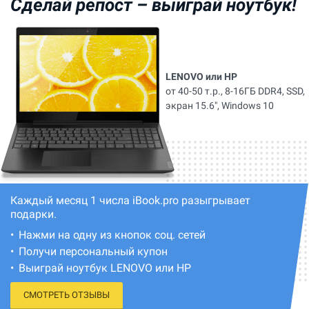
Сделай репост –
выиграй ноутбук!
LENOVO или HP
от 40-50 т.р., 8-16ГБ DDR4, SSD,
экран 15.6", Windows 10
Каждый месяц 1 числа iBook.pro разыгрывает
подарки.
Нажми на одну из кнопок соц. сетей
Получи персональный купон
Выиграй ноутбук LENOVO или HP
СМОТРЕТЬ ОТЗЫВЫ