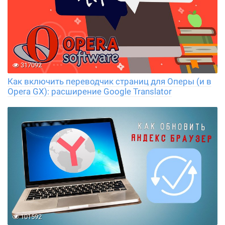
317092
Как включить переводчик страниц для Оперы (и в
Opera GX): расширение Google Translator
101592