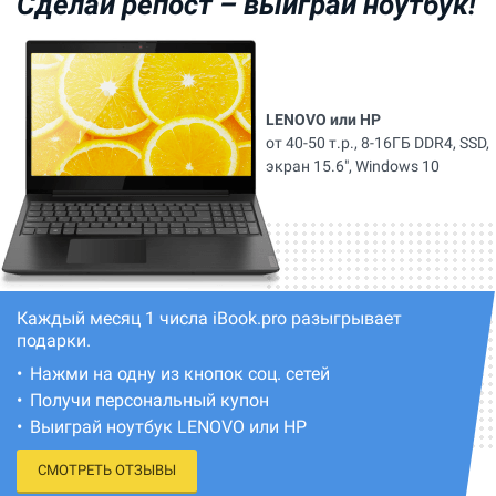
Сделай репост –
выиграй ноутбук!
LENOVO или HP
от 40-50 т.р., 8-16ГБ DDR4, SSD,
экран 15.6", Windows 10
Каждый месяц 1 числа iBook.pro разыгрывает
подарки.
Нажми на одну из кнопок соц. сетей
Получи персональный купон
Выиграй ноутбук LENOVO или HP
СМОТРЕТЬ ОТЗЫВЫ