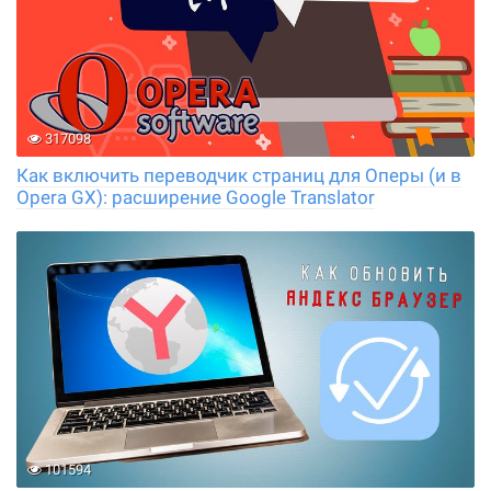
317098
Как включить переводчик страниц для Оперы (и в
Opera GX): расширение Google Translator
101594