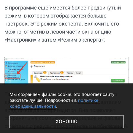
В программе ещё имеется более продвинутый
режим, в котором отображается больше
настроек. Это режим эксперта. Включить его
можно, отметив в левой части окна опцию
«Настройки» и затем «Режим эксперта»:
Там же вы видите опцию «Сохранять логи на
Мы cохраняем файлы cookie: это помогает сайту
работать лучше. Подробности в
политике
диске». Эта функция обычным пользователям
конфиденциальности
.
вряд ли когда-то пригодится. Она позволяет
сохранять на компьютер специальные файлы с
ХОРОШО
отчётами о результатах установки и обновлений.