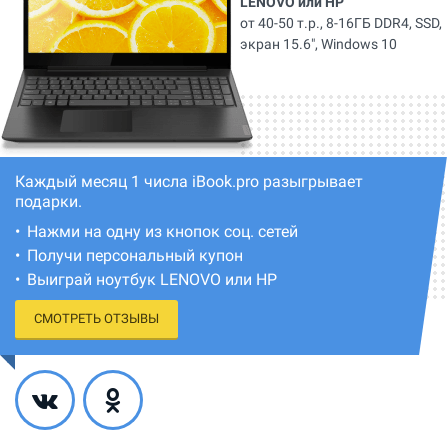
LENOVO или HP
от 40-50 т.р., 8-16ГБ DDR4, SSD,
экран 15.6", Windows 10
Каждый месяц 1 числа iBook.pro разыгрывает
подарки.
Нажми на одну из кнопок соц. сетей
Получи персональный купон
Выиграй ноутбук LENOVO или HP
СМОТРЕТЬ ОТЗЫВЫ