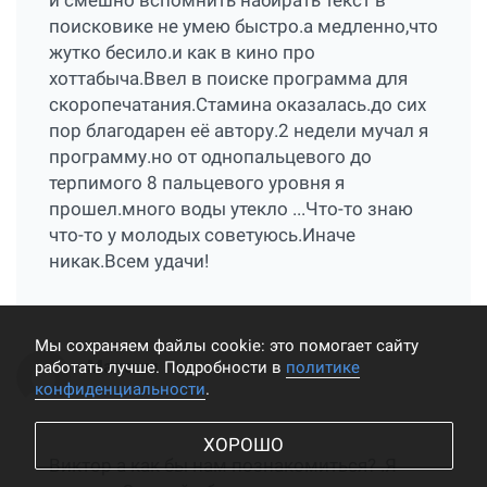
и смешно вспомнить набирать текст в
поисковике не умею быстро.а медленно,что
жутко бесило.и как в кино про
хоттабыча.Ввел в поиске программа для
скоропечатания.Стамина оказалась.до сих
пор благодарен её автору.2 недели мучал я
программу.но от однопальцевого до
терпимого 8 пальцевого уровня я
прошел.много воды утекло ...Что-то знаю
что-то у молодых советуюсь.Иначе
никак.Всем удачи!
Мы cохраняем файлы cookie: это помогает сайту
Максим
работать лучше. Подробности в
политике
конфиденциальности
.
ХОРОШО
Виктор а как бы нам познакомиться? .Я