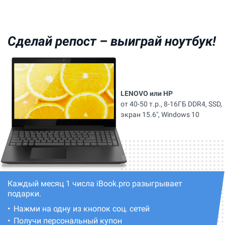
Сделай репост –
выиграй ноутбук!
LENOVO или HP
от 40-50 т.р., 8-16ГБ DDR4, SSD,
экран 15.6", Windows 10
Каждый месяц 1 числа iBook.pro разыгрывает
подарки.
Нажми на одну из кнопок соц. сетей
Получи персональный купон