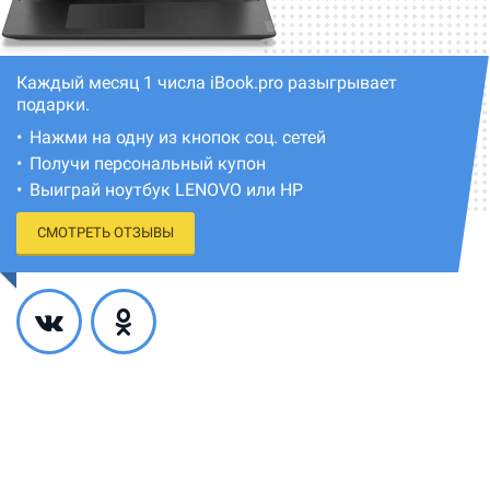
Каждый месяц 1 числа iBook.pro разыгрывает
подарки.
Нажми на одну из кнопок соц. сетей
Получи персональный купон
Выиграй ноутбук LENOVO или HP
СМОТРЕТЬ ОТЗЫВЫ