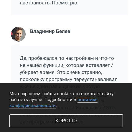
настраивать. Посмотрю.
Владимир Белев
Да, пробежался по настройкам и что-то
не нашёл функции, которая вставляет /
убирает время. Это очень странно,
поскольку программу переустанавливал
уже не один раз и даже на чистую
систему, но проблем с копированием
Мы cохраняем файлы cookie: это помогает сайту
работать лучше. Подробности в
политике
времени у меня не было. Может вы
конфиденциальности
.
наделаете скриншотов и покажите? Это
на тот случай, если по какой-то причине у
ХОРОШО
вас программа отличается.