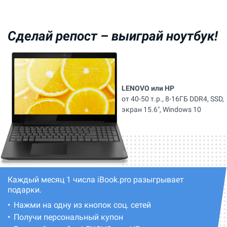
Сделай репост –
выиграй ноутбук!
LENOVO или HP
от 40-50 т.р., 8-16ГБ DDR4, SSD,
экран 15.6", Windows 10
Каждый месяц 1 числа iBook.pro разыгрывает
подарки.
Нажми на одну из кнопок соц. сетей
Получи персональный купон