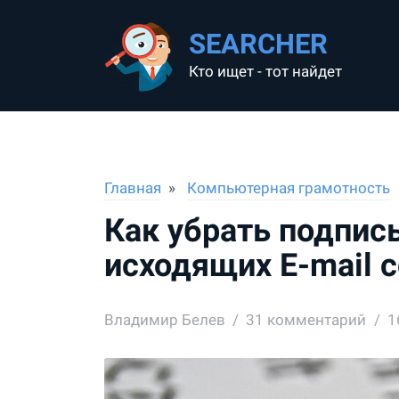
SEARCHER
Кто ищет - тот найдет
Главная
Компьютерная грамотность
Как убрать подпись
исходящих E-mail 
Владимир Белев
31
комментарий
1