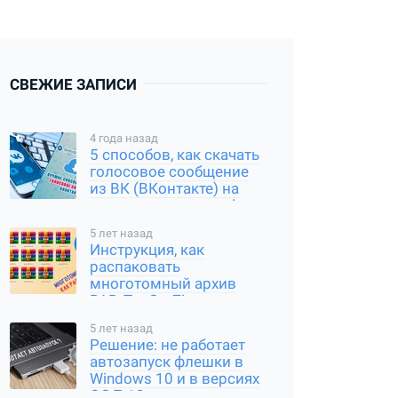
СВЕЖИЕ ЗАПИСИ
4 года назад
5 способов, как скачать
голосовое сообщение
из ВК (ВКонтакте) на
компьютер и смартфон
5 лет назад
Инструкция, как
распаковать
многотомный архив
RAR, Tar Gz, Zip и другие
типы
5 лет назад
Решение: не работает
автозапуск флешки в
Windows 10 и в версиях
ОС 7 / 8