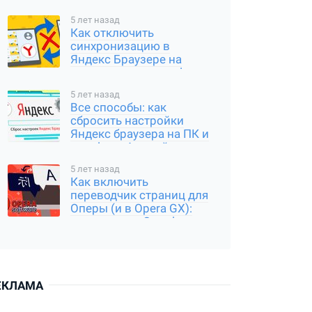
5 лет назад
Как отключить
синхронизацию в
Яндекс Браузере на
компьютере и телефоне
5 лет назад
Все способы: как
сбросить настройки
Яндекс браузера на ПК и
телефоне Андройд,
Айфон
5 лет назад
Как включить
переводчик страниц для
Оперы (и в Opera GX):
расширение Google
Translator
ЕКЛАМА