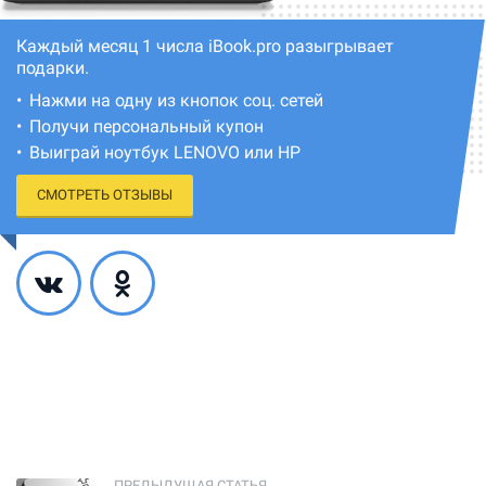
Каждый месяц 1 числа iBook.pro разыгрывает
подарки.
Нажми на одну из кнопок соц. сетей
Получи персональный купон
Выиграй ноутбук LENOVO или HP
СМОТРЕТЬ ОТЗЫВЫ