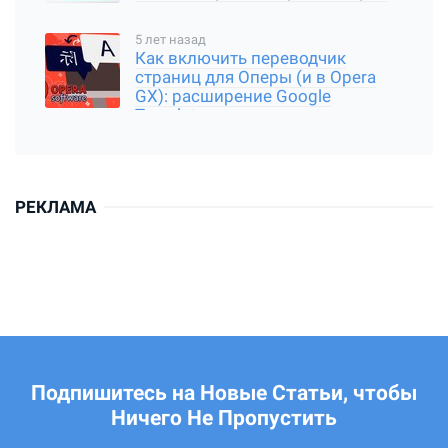
5 лет назад
Как включить переводчик
страниц для Оперы (и в Opera
GX): расширение Google
Translator
РЕКЛАМА
Подпишитесь на Новые Статьи, чтобы
Ничего Не Пропустить