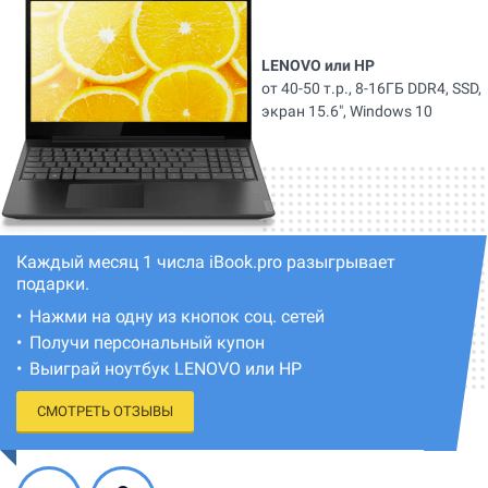
LENOVO или HP
от 40-50 т.р., 8-16ГБ DDR4, SSD,
экран 15.6", Windows 10
Каждый месяц 1 числа iBook.pro разыгрывает
подарки.
Нажми на одну из кнопок соц. сетей
Получи персональный купон
Выиграй ноутбук LENOVO или HP
СМОТРЕТЬ ОТЗЫВЫ