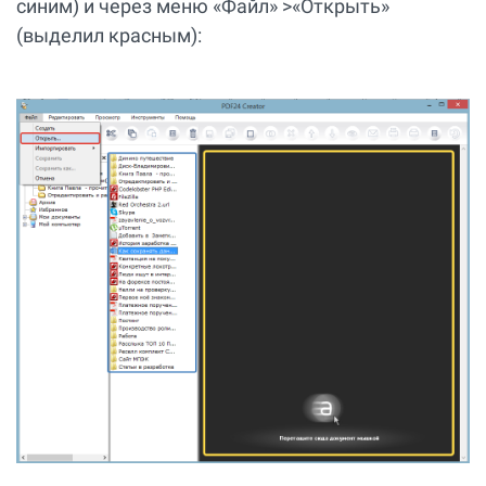
синим) и через меню «Файл» >«Открыть»
(выделил красным):