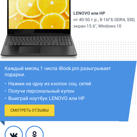
LENOVO или HP
от 40-50 т.р., 8-16ГБ DDR4, SSD,
экран 15.6", Windows 10
Каждый месяц 1 числа iBook.pro разыгрывает
подарки.
Нажми на одну из кнопок соц. сетей
Получи персональный купон
Выиграй ноутбук LENOVO или HP
СМОТРЕТЬ ОТЗЫВЫ