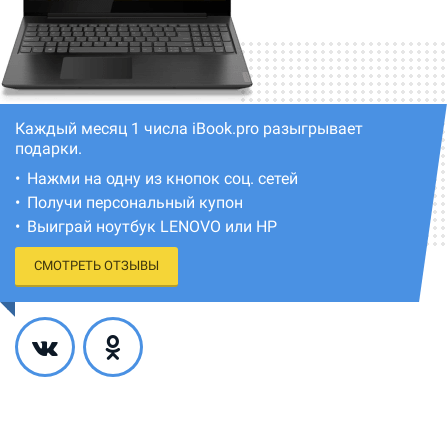
Каждый месяц 1 числа iBook.pro разыгрывает
подарки.
Нажми на одну из кнопок соц. сетей
Получи персональный купон
Выиграй ноутбук LENOVO или HP
СМОТРЕТЬ ОТЗЫВЫ