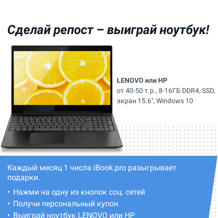
Сделай репост –
выиграй ноутбук!
LENOVO или HP
от 40-50 т.р., 8-16ГБ DDR4, SSD,
экран 15.6", Windows 10
Каждый месяц 1 числа iBook.pro разыгрывает
подарки.
Нажми на одну из кнопок соц. сетей
Получи персональный купон
Выиграй ноутбук LENOVO или HP