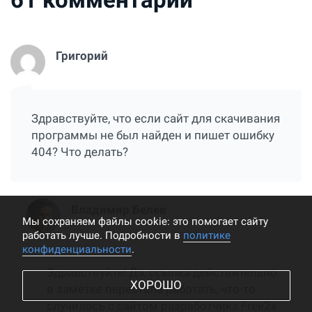
Григорий
Здравствуйте, что если сайт для скачивания
программы не был найден и пишет ошибку
404? Что делать?
Владимир Белев
Мы cохраняем файлы cookie: это помогает сайту
работать лучше. Подробности в
политике
конфиденциальности
.
Здравствуйте! Да, ссылка действительно
ХОРОШО
в заметке перестала работать, что-то
случилось с сайтом разработчика Free2x