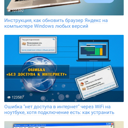
101592
Инструкция, как обновить браузер Яндекс на
компьютере Windows любых версий
123587
Ошибка "нет доступа в интернет" через WiFi на
ноутбуке, хотя подключение есть: как устранить