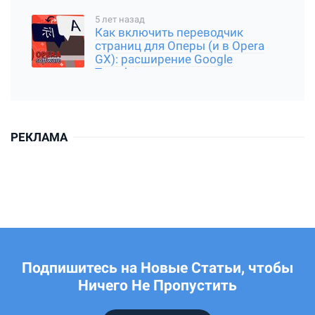
5 лет назад
Как включить переводчик
страниц для Оперы (и в Opera
GX): расширение Google
Translator
РЕКЛАМА
Подпишитесь на Новые Статьи, чтобы
Ничего Не Пропустить