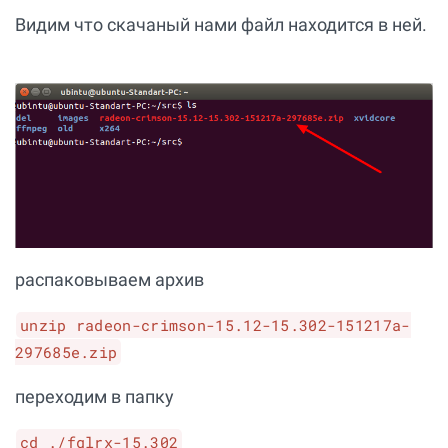
Видим что скачаный нами файл находится в ней.
распаковываем архив
unzip radeon-crimson-15.12-15.302-151217a-
297685e.zip
переходим в папку
cd ./fglrx-15.302