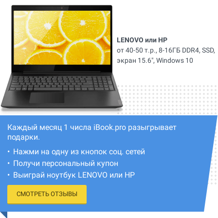
LENOVO или HP
от 40-50 т.р., 8-16ГБ DDR4, SSD,
экран 15.6", Windows 10
Каждый месяц 1 числа iBook.pro разыгрывает
подарки.
Нажми на одну из кнопок соц. сетей
Получи персональный купон
Выиграй ноутбук LENOVO или HP
СМОТРЕТЬ ОТЗЫВЫ