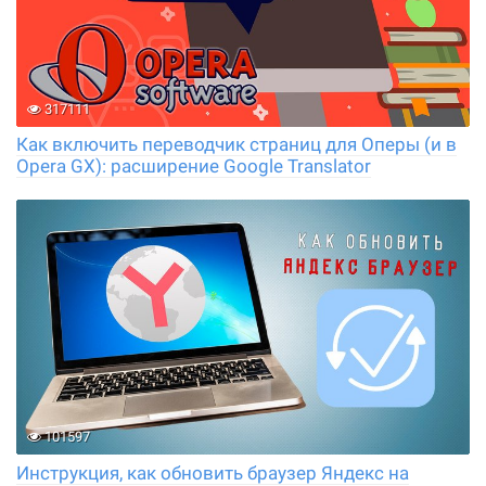
317111
Как включить переводчик страниц для Оперы (и в
Opera GX): расширение Google Translator
101597
Инструкция, как обновить браузер Яндекс на