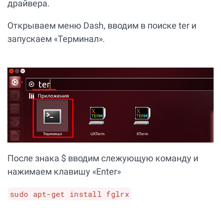
драйвера.
Открываем меню Dash, вводим в поиске ter и
запускаем «Терминал».
После знака $ вводим слежующую команду и
нажимаем клавишу «Enter»
sudo apt-get install fglrx