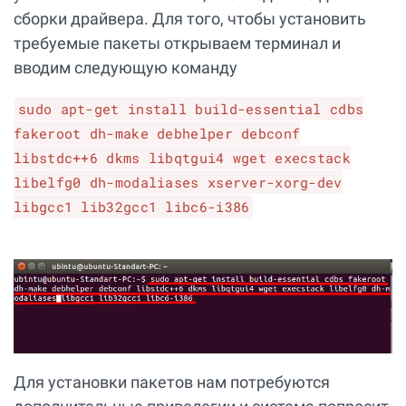
сборки драйвера. Для того, чтобы установить
требуемые пакеты открываем терминал и
вводим следующую команду
sudo apt-get install build-essential cdbs
fakeroot dh-make debhelper debconf
libstdc++6 dkms libqtgui4 wget execstack
libelfg0 dh-modaliases xserver-xorg-dev
libgcc1 lib32gcc1 libc6-i386
Для установки пакетов нам потребуются