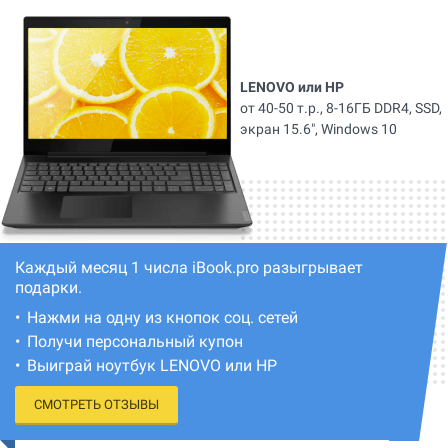
LENOVO или HP
от 40-50 т.р., 8-16ГБ DDR4, SSD,
экран 15.6", Windows 10
Каждый месяц 1 числа iBook.pro разыгрывает
подарки.
Нажми на одну из кнопок соц. сетей
Получи персональный купон
Выиграй ноутбук LENOVO или HP
СМОТРЕТЬ ОТЗЫВЫ