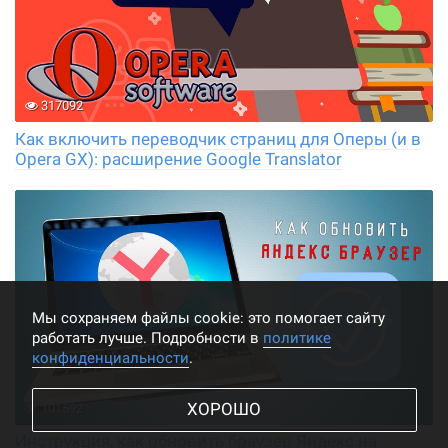
317092
Как включить переводчик страниц для Оперы (и в
Opera GX): расширение Google Translator
Мы cохраняем файлы cookie: это помогает сайту
работать лучше. Подробности в
политике
конфиденциальности
.
ХОРОШО
101592
Инструкция, как обновить браузер Яндекс на