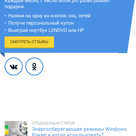
Каждый месяц 1 числа iBook.pro разыгрывает
подарки.
Нажми на одну из кнопок соц. сетей
Получи персональный купон
Выиграй ноутбук LENOVO или HP
СМОТРЕТЬ ОТЗЫВЫ
Энергосберегающие режимы Windows.
Какие и когда использовать?