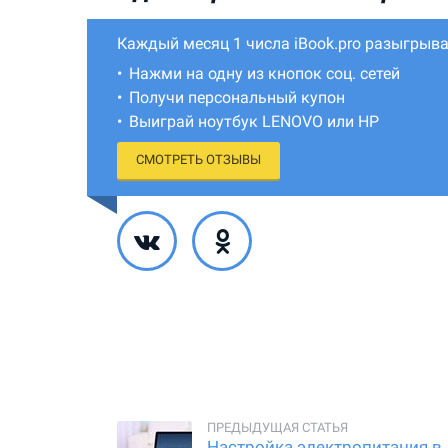
Каждый месяц 1 числа iBook.pro разыгрыва
Нажми на одну из кнопок соц. сетей
Получи персональный купон
Выиграй ноутбук LENOVO или HP
СМОТРЕТЬ ОТЗЫВЫ
Настройка электропитания в