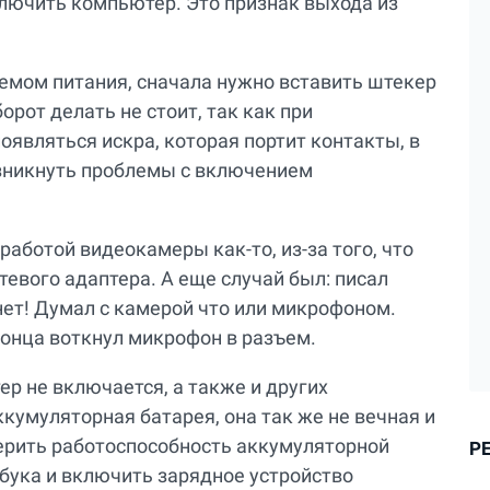
лючить компьютер. Это признак выхода из
ъемом питания, сначала нужно вставить штекер
борот делать не стоит, так как при
являться искра, которая портит контакты, в
озникнуть проблемы с включением
аботой видеокамеры как-то, из-за того, что
тевого адаптера. А еще случай был: писал
 нет! Думал с камерой что или микрофоном.
 конца воткнул микрофон в разъем.
ер не включается, а также и других
кумуляторная батарея, она так же не вечная и
ерить работоспособность аккумуляторной
Р
тбука и включить зарядное устройство