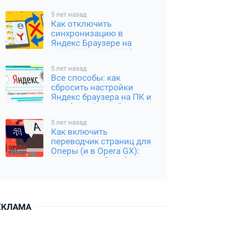
5 лет назад
Как отключить
синхронизацию в
Яндекс Браузере на
компьютере и телефоне
5 лет назад
Все способы: как
сбросить настройки
Яндекс браузера на ПК и
телефоне Андройд,
Айфон
5 лет назад
Как включить
переводчик страниц для
Оперы (и в Opera GX):
расширение Google
Translator
ЕКЛАМА