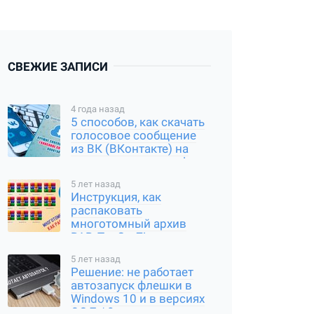
СВЕЖИЕ ЗАПИСИ
4 года назад
5 способов, как скачать
голосовое сообщение
из ВК (ВКонтакте) на
компьютер и смартфон
5 лет назад
Инструкция, как
распаковать
многотомный архив
RAR, Tar Gz, Zip и другие
типы
5 лет назад
Решение: не работает
автозапуск флешки в
Windows 10 и в версиях
ОС 7 / 8