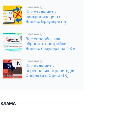
5 лет назад
Как отключить
синхронизацию в
Яндекс Браузере на
компьютере и телефоне
5 лет назад
Все способы: как
сбросить настройки
Яндекс браузера на ПК и
телефоне Андройд,
Айфон
5 лет назад
Как включить
переводчик страниц для
Оперы (и в Opera GX):
расширение Google
Translator
ЕКЛАМА