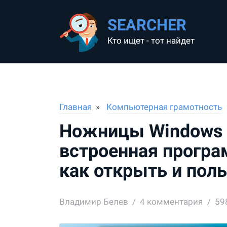
SEARCHER
Кто ищет - тот найдет
Главная
Компьютерная грамотность
Ножницы Windows 7,
встроенная програ
как открыть и поль
Владимир Белев
4
комментария
59