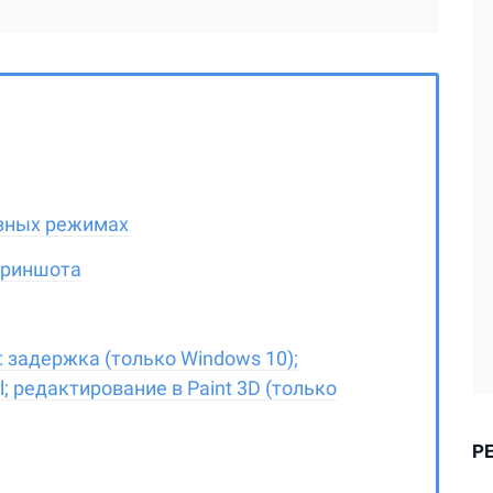
азных режимах
криншота
задержка (только Windows 10);
; редактирование в Paint 3D (только
Р