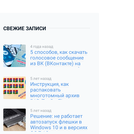
СВЕЖИЕ ЗАПИСИ
4 года назад
5 способов, как скачать
голосовое сообщение
из ВК (ВКонтакте) на
компьютер и смартфон
5 лет назад
Инструкция, как
распаковать
многотомный архив
RAR, Tar Gz, Zip и другие
типы
5 лет назад
Решение: не работает
автозапуск флешки в
Windows 10 и в версиях
ОС 7 / 8