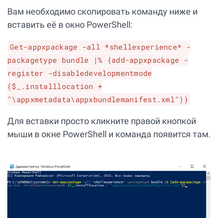
Вам необходимо скопировать команду ниже и
вставить её в окно PowerShell:
Get-appxpackage -all *shellexperience* -
packagetype bundle |% {add-appxpackage -
register -disabledevelopmentmode
($_.installlocation +
"\appxmetadata\appxbundlemanifest.xml")}
Для вставки просто кликните правой кнопкой
мыши в окне PowerShell и команда появится там.