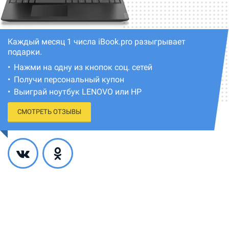
Каждый месяц 1 числа iBook.pro разыгрывает
подарки.
Нажми на одну из кнопок соц. сетей
Получи персональный купон
Выиграй ноутбук LENOVO или HP
СМОТРЕТЬ ОТЗЫВЫ