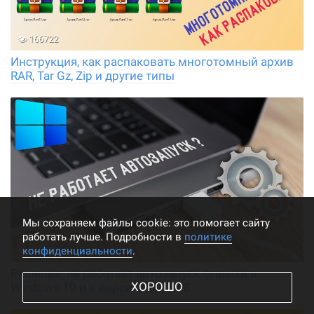
166722
Инструкция, как распаковать многотомный архив
RAR, Tar Gz, Zip и другие типы
Мы cохраняем файлы cookie: это помогает сайту
работать лучше. Подробности в
политике
конфиденциальности
.
74211
Решение: не работает автозапуск флешки в
ХОРОШО
Windows 10 и в версиях ОС 7 / 8