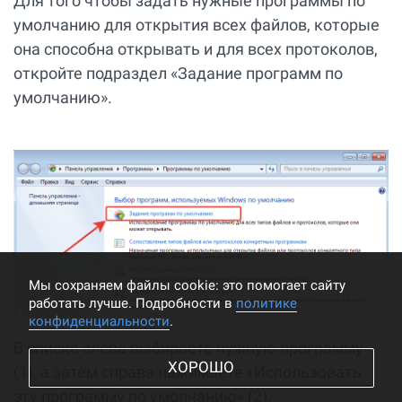
Для того чтобы задать нужные программы по
умолчанию для открытия всех файлов, которые
она способна открывать и для всех протоколов,
откройте подраздел «Задание программ по
умолчанию».
Мы cохраняем файлы cookie: это помогает сайту
работать лучше. Подробности в
политике
конфиденциальности
.
В списке слева выбираете нужную программу
ХОРОШО
(1), а затем справа нажимаете «Использовать
эту программу по умолчанию» (2).