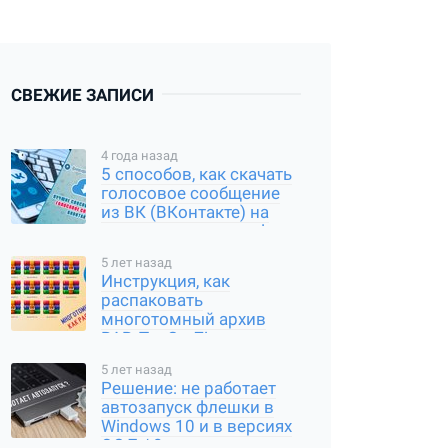
СВЕЖИЕ ЗАПИСИ
4 года назад
5 способов, как скачать
голосовое сообщение
из ВК (ВКонтакте) на
компьютер и смартфон
5 лет назад
Инструкция, как
распаковать
многотомный архив
RAR, Tar Gz, Zip и другие
типы
5 лет назад
Решение: не работает
автозапуск флешки в
Windows 10 и в версиях
ОС 7 / 8