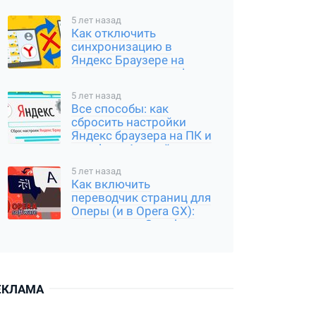
5 лет назад
Как отключить
синхронизацию в
Яндекс Браузере на
компьютере и телефоне
5 лет назад
Все способы: как
сбросить настройки
Яндекс браузера на ПК и
телефоне Андройд,
Айфон
5 лет назад
Как включить
переводчик страниц для
Оперы (и в Opera GX):
расширение Google
Translator
ЕКЛАМА