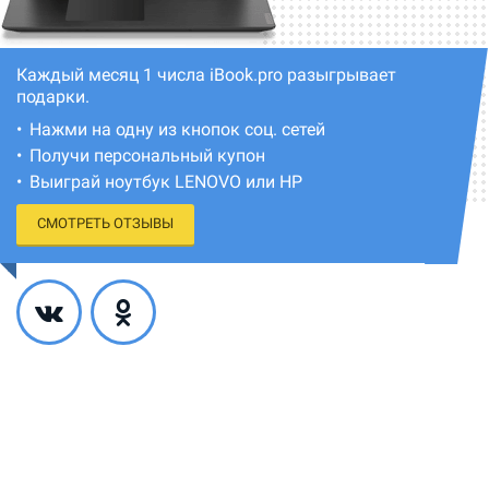
Каждый месяц 1 числа iBook.pro разыгрывает
подарки.
Нажми на одну из кнопок соц. сетей
Получи персональный купон
Выиграй ноутбук LENOVO или HP
СМОТРЕТЬ ОТЗЫВЫ