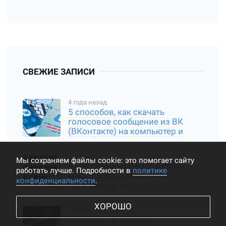
СВЕЖИЕ ЗАПИСИ
4 года назад
5 способов, как скачать
голосовое сообщение из ВК
(ВКонтакте) на компьютер и
смартфон
5 лет назад
Мы cохраняем файлы cookie: это помогает сайту
Инструкция, как распаковать
работать лучше. Подробности в
политике
многотомный архив RAR, Tar Gz,
конфиденциальности
.
Zip и другие типы
ХОРОШО
5 лет назад
Решение: не работает