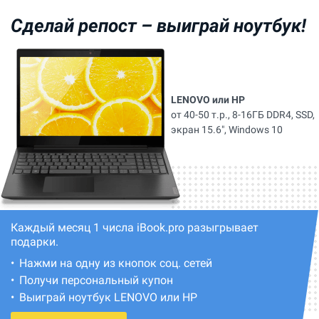
Сделай репост –
выиграй ноутбук!
LENOVO или HP
от 40-50 т.р., 8-16ГБ DDR4, SSD,
экран 15.6", Windows 10
Каждый месяц 1 числа iBook.pro разыгрывает
подарки.
Нажми на одну из кнопок соц. сетей
Получи персональный купон
Выиграй ноутбук LENOVO или HP