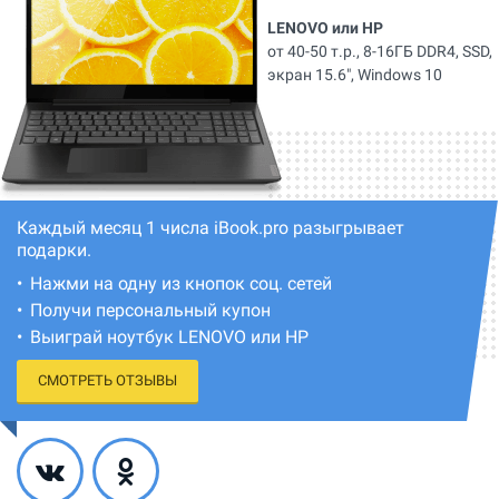
LENOVO или HP
от 40-50 т.р., 8-16ГБ DDR4, SSD,
экран 15.6", Windows 10
Каждый месяц 1 числа iBook.pro разыгрывает
подарки.
Нажми на одну из кнопок соц. сетей
Получи персональный купон
Выиграй ноутбук LENOVO или HP
СМОТРЕТЬ ОТЗЫВЫ