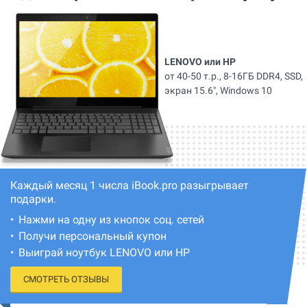
LENOVO или HP
от 40-50 т.р., 8-16ГБ DDR4, SSD,
экран 15.6", Windows 10
Каждый месяц 1 числа iBook.pro разыгрывает
подарки.
Нажми на одну из кнопок соц. сетей
Получи персональный купон
Выиграй ноутбук LENOVO или HP
СМОТРЕТЬ ОТЗЫВЫ