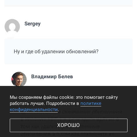
Sergey
Ну и где об удалении обновлений?
Владимир Белев
Мы cохраняем файлы cookie: это помогает сайту
работать лучше. Подробности в
политике
Название статьи "Как отключить
конфиденциальности
.
автоматическое скачивание обновлений
в Windows 10?", т.е. речь здесь идёт не о
ХОРОШО
том как удалить установленные
обновления, а о том как отключить их