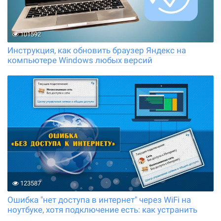
101592
Инструкция, как обновить браузер Яндекс на
компьютере Windows любых версий
123587
Ошибка "нет доступа в интернет" через WiFi на
ноутбуке, хотя подключение есть: как устранить