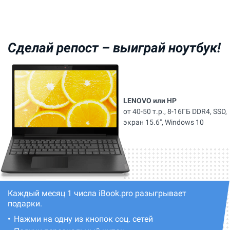
Сделай репост –
выиграй ноутбук!
LENOVO или HP
от 40-50 т.р., 8-16ГБ DDR4, SSD,
экран 15.6", Windows 10
Каждый месяц 1 числа iBook.pro разыгрывает
подарки.
Нажми на одну из кнопок соц. сетей