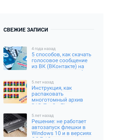
СВЕЖИЕ ЗАПИСИ
4 года назад
5 способов, как скачать
голосовое сообщение
из ВК (ВКонтакте) на
компьютер и смартфон
5 лет назад
Инструкция, как
распаковать
многотомный архив
RAR, Tar Gz, Zip и другие
типы
5 лет назад
Решение: не работает
автозапуск флешки в
Windows 10 и в версиях
ОС 7 / 8