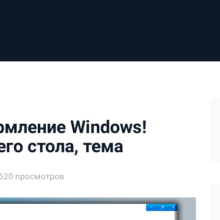
рмление Windows!
го стола, тема
620 просмотров