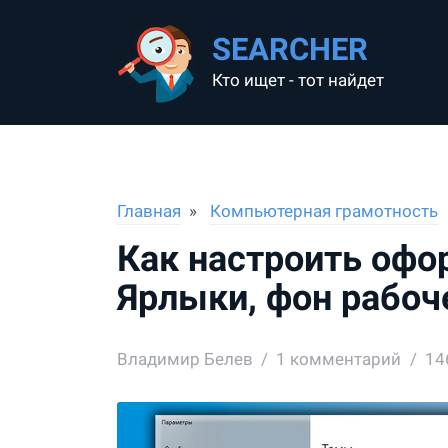
SEARCHER
Кто ищет - тот найдет
Главная
Компьютерная грамотность
Как настроить офо
Ярлыки, фон рабоче
Владимир Белев
1
комментарий
14