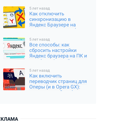
5 лет назад
Как отключить
синхронизацию в
Яндекс Браузере на
компьютере и телефоне
5 лет назад
Все способы: как
сбросить настройки
Яндекс браузера на ПК и
телефоне Андройд,
Айфон
5 лет назад
Как включить
переводчик страниц для
Оперы (и в Opera GX):
расширение Google
Translator
ЕКЛАМА