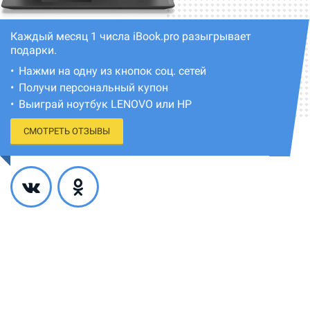
Каждый месяц 1 числа iBook.pro разыгрывает
подарки.
Нажми на одну из кнопок соц. сетей
Получи персональный купон
Выиграй ноутбук LENOVO или HP
СМОТРЕТЬ ОТЗЫВЫ