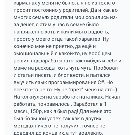
карманах у меня не было, а я не из тех кто
просит постоянно у родителей. Да и как во
многих семьях родители мои сорились из-
за денег, с этим у нас в семье было
напряжённо хоть и жили мы в радость,
просто у моего отца такой характер. Ну
конечно мне не приятно, да ещё и
эмоциональный я какой-то, ну вообщем
решил подзарабатывать как-нибудь и себе и
маме на расходы, хоть чуть-чуть. Пробовал
и статьи писать, и блог вести, и пытался
выучить язык программирования C#. Но
всё что-то не то. Ну не “прёт” меня на это=).
Натолкнулся на заработок на кликах. Начал
работать, понравилось . Заработал в 1
месяц 150р, как я был рад! Для меня это
был большой успех, так как в других
методах ничего не получил, точнее не
доводил до конца их, а тут вовлекло,