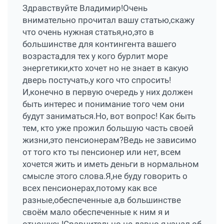
Здравствуйте Владимир!Очень
внимательно прочитал вашу статью,скажу
что очень нужная статья,но,это в
большинстве для контингента вашего
возраста,для тех у кого бурлит море
энергетики,кто хочет но не знает в какую
дверь постучать,у кого что спросить!
И,конечно в первую очередь у них должен
быть интерес и понимание того чем они
будут заниматься.Но, вот вопрос! Как быть
тем, кто уже прожил большую часть своей
жизни,это пенсионерам?Ведь не зависимо
от того кто ты пенсионер или нет, всем
хочется жить и иметь деньги в нормальном
смысле этого слова.Я,не буду говорить о
всех пенсионерах,потому как все
разные,обеспеченные а,в большинстве
своём мало обеспеченные к ним я и