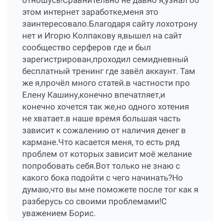
отношусь!Сравнительно не давно я,узнал об
этом интернет заработке,меня это
заинтересовало.Благодаря сайту лохотрону
нет и Игорю Колпакову я,вышел на сайт
сообщество серферов где и был
зарегистрирован,проходил семидневный
бесплатный тренинг где завёл аккаунт. Там
же я,прочёл много статей.в частности про
Елену Кашину,конечно впечатляет,и
конечно хочется так же,но одного хотения
не хватает.в наше время большая часть
зависит к сожалению от наличия денег в
кармане.Что касается меня, то есть ряд
проблем от которых зависит моё желание
попробовать себя.Вот только не знаю с
какого бока подойти с чего начинать?Но
думаю,что вы мне поможете после тог как я
разберусь со своими проблемами!С
уважением Борис.