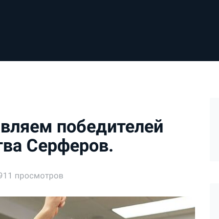
авляем победителей
ва Серферов.
911 просмотров