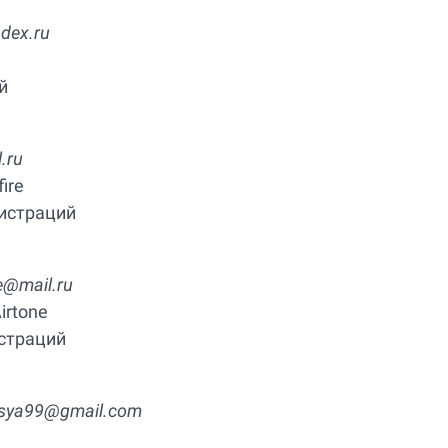
dex.ru
й
.ru
ire
гистраций
e@mail.ru
irtone
истраций
sya99@gmail.com