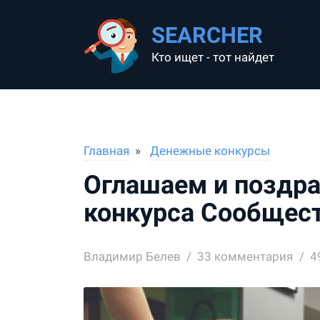
SEARCHER
Кто ищет - тот найдет
Главная
Денежные конкурсы
Оглашаем и поздр
конкурса Сообщест
Владимир Белев
33
комментария
4