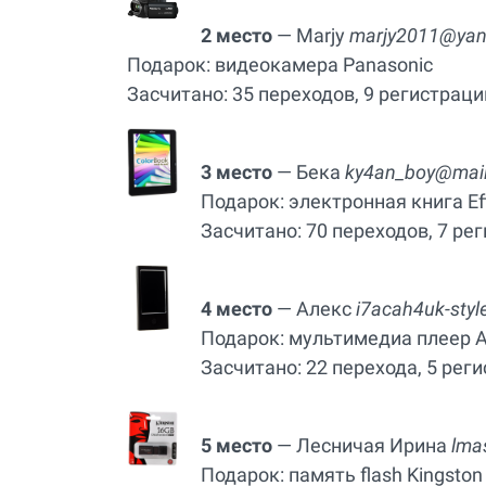
2 место
— Marjy
marjy2011@yan
Подарок: видеокамера Panasonic
Засчитано: 35 переходов, 9 регистраци
3 место
— Бека
ky4an_boy@mail
Подарок: электронная книга Eff
Засчитано: 70 переходов, 7 ре
4 место
— Алекс
i7acah4uk-styl
Подарок: мультимедиа плеер A
Засчитано: 22 перехода, 5 рег
5 место
— Лесничая Ирина
lma
Подарок: память flash Kingston