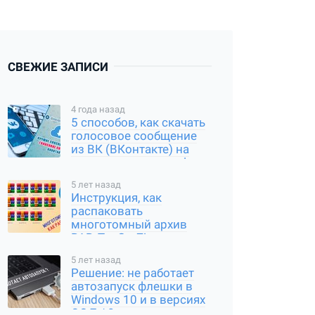
СВЕЖИЕ ЗАПИСИ
4 года назад
5 способов, как скачать
голосовое сообщение
из ВК (ВКонтакте) на
компьютер и смартфон
5 лет назад
Инструкция, как
распаковать
многотомный архив
RAR, Tar Gz, Zip и другие
типы
5 лет назад
Решение: не работает
автозапуск флешки в
Windows 10 и в версиях
ОС 7 / 8