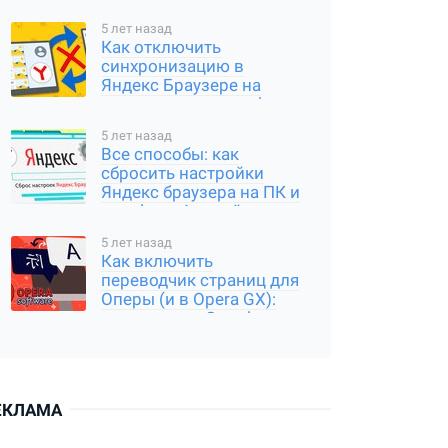
5 лет назад
Как отключить
синхронизацию в
Яндекс Браузере на
компьютере и телефоне
5 лет назад
Все способы: как
сбросить настройки
Яндекс браузера на ПК и
телефоне Андройд,
Айфон
5 лет назад
Как включить
переводчик страниц для
Оперы (и в Opera GX):
расширение Google
Translator
ЕКЛАМА