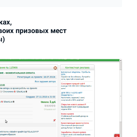
ках,
воих призовых мест
ы)