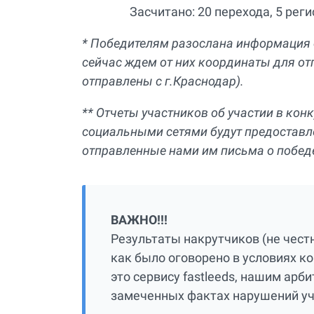
Засчитано: 20 перехода, 5 рег
* Победителям разослана информация о
сейчас ждем от них координаты для от
отправлены с г.Краснодар).
** Отчеты участников об участии в кон
социальными сетями будут предоставле
отправленные нами им письма о победе
ВАЖНО!!!
Результаты накрутчиков (не чест
как было оговорено в условиях к
это сервису fastleeds, нашим арб
замеченных фактах нарушений уча