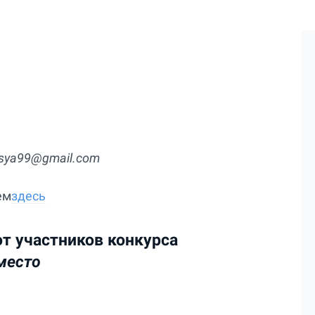
sya99@gmail.com
ем
здесь
от участников конкурса
место